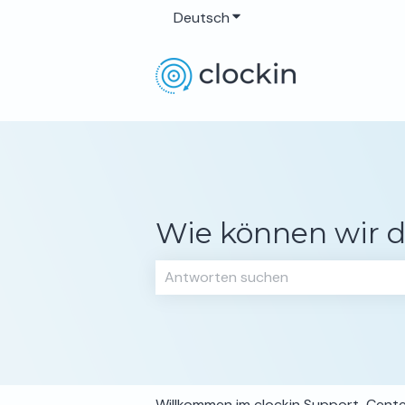
Deutsch
Untermenü für Übersetzun
Wie können wir d
Es gibt keine Vorschläge, da das Su
Willkommen im clockin Support-Cent