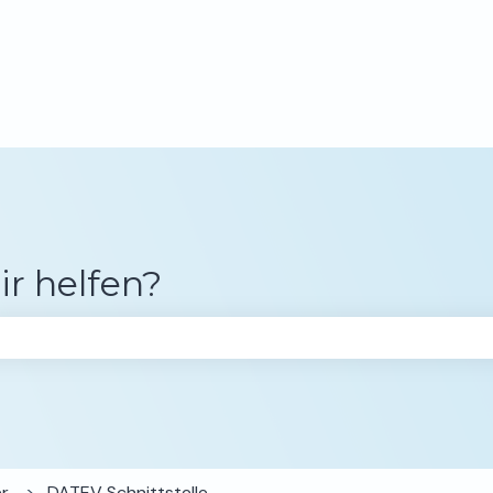
gen anzeigen
ir helfen?
chfeld leer ist.
er
DATEV Schnittstelle