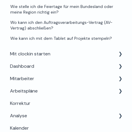
Wie stelle ich die Feiertage für mein Bundesland oder
meine Region richtig ein?
Wo kann ich den Auftragsverarbeitungs-Vertrag (AV-
Vertrag) abschließen?
Wie kann ich mit dem Tablet auf Projekte stempeln?
Mit clockin starten
Dashboard
Einrichtung für Admins
Mitarbeiter
Alles rund um Testphase, Buchung & Lizenzen
Dein Profil
Arbeitspläne
Support & Hilfe
Mein Bereich
Korrektur
Abwesenheiten
Grundlagen & Einrichtung
Analyse
Berechtigungen & Einstellungen
Arbeitszeitregeln & Details
Kalender
Onboarding & Stammdaten
Zuweisung & Bearbeitung
Auswertung