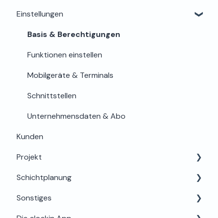
Einstellungen
Zeiterfassung & Stundenkonto
Lohn & Export
Offboarding & Archivierung
Sicherheit
Basis & Berechtigungen
Funktionen einstellen
Mobilgeräte & Terminals
Schnittstellen
Unternehmensdaten & Abo
Kunden
Projekt
Schichtplanung
Projektplanung & Basis
Sonstiges
Zeiterfassung & App-Bedienung
Für Admins & Planer