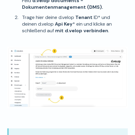
Feld
d.velop documents -
Dokumentenmanagement (DMS).
Trage hier deine d.velop
Tenant
ID* und
deinen d.velop
Api Key
* ein und klicke an
schließend auf
mit d.velop verbinden
.