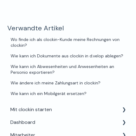
Verwandte Artikel
Wo finde ich als clockin-Kunde meine Rechnungen von
clockin?
Wie kann ich Dokumente aus clockin in d.velop ablegen?
Wie kann ich Abwesenheiten und Anwesenheiten an
Personio exportieren?
Wie ändere ich meine Zahlungsart in clockin?
Wie kann ich ein Mobilgerät ersetzen?
Mit clockin starten
Dashboard
Einrichtung für Admins
Mitarbeiter
Alles rund um Testphase, Buchung & Lizenzen
Dein Profil