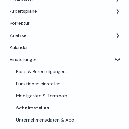
Arbeitspläne
Support & Hilfe
Mein Bereich
Korrektur
Abwesenheiten
Grundlagen & Einrichtung
Analyse
Berechtigungen & Einstellungen
Arbeitszeitregeln & Details
Kalender
Onboarding & Stammdaten
Zuweisung & Bearbeitung
Auswertung
Einstellungen
Zeiterfassung & Stundenkonto
Lohn & Export
Offboarding & Archivierung
Sicherheit
Basis & Berechtigungen
Funktionen einstellen
Mobilgeräte & Terminals
Schnittstellen
Unternehmensdaten & Abo