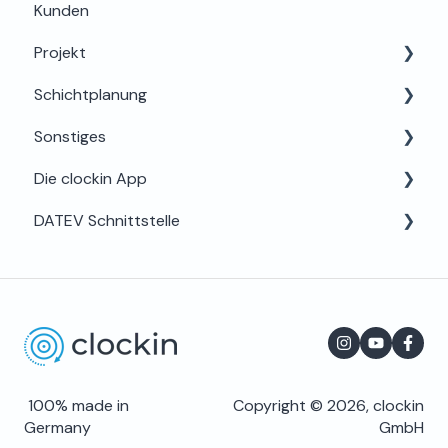
Kunden
Projekt
Schichtplanung
Projektplanung & Basis
Sonstiges
Zeiterfassung & App-Bedienung
Für Admins & Planer
Die clockin App
Dokumentation & Digitale Akte
Für Mitarbeiter
Unternehmen & Vertrag
DATEV Schnittstelle
Abrechnung & Schnittstellen
Zusatzfunktionen & Technik
Login & Zugang
Hilfe bei Problemen & Login
Hilfe & App-Info
Für Lohnbüros und Steuerberater
Einstellungen
Häufig gestellte Fragen
100% made in
Copyright © 2026, clockin
Germany
GmbH