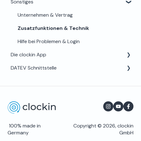
Sonstiges
Schnittstellen
Zeiterfassung & App-Bedienung
Für Admins & Planer
Unternehmensdaten & Abo
Dokumentation & Digitale Akte
Für Mitarbeiter
Unternehmen & Vertrag
Abrechnung & Schnittstellen
Zusatzfunktionen & Technik
Hilfe bei Problemen & Login
Die clockin App
DATEV Schnittstelle
Login & Zugang
Hilfe & App-Info
Für Lohnbüros und Steuerberater
Einstellungen
Häufig gestellte Fragen
100% made in
Copyright © 2026, clockin
Germany
GmbH