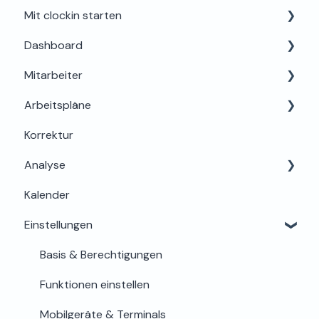
Mit clockin starten
Dashboard
Einrichtung für Admins
Mitarbeiter
Alles rund um Testphase, Buchung & Lizenzen
Dein Profil
Arbeitspläne
Support & Hilfe
Mein Bereich
Korrektur
Abwesenheiten
Grundlagen & Einrichtung
Analyse
Berechtigungen & Einstellungen
Arbeitszeitregeln & Details
Kalender
Onboarding & Stammdaten
Zuweisung & Bearbeitung
Auswertung
Einstellungen
Zeiterfassung & Stundenkonto
Lohn & Export
Offboarding & Archivierung
Sicherheit
Basis & Berechtigungen
Funktionen einstellen
Mobilgeräte & Terminals