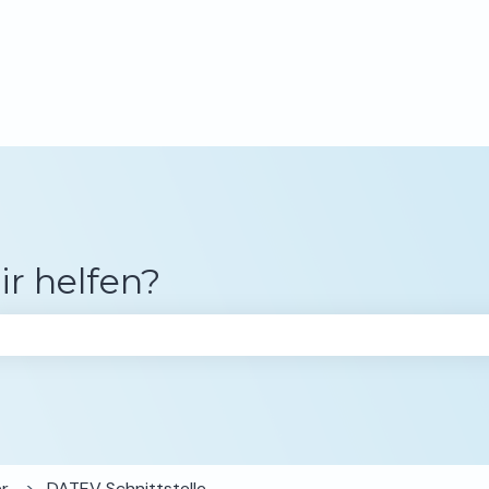
gen anzeigen
ir helfen?
chfeld leer ist.
er
DATEV Schnittstelle