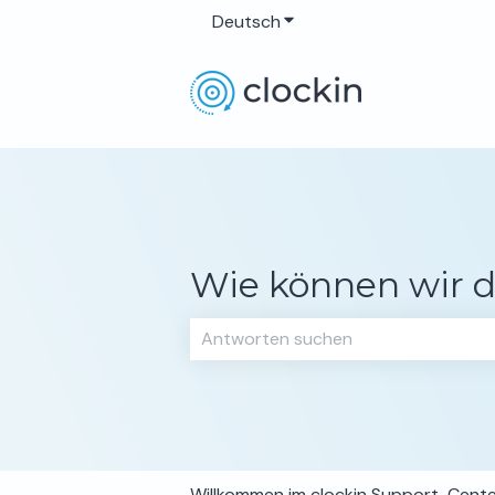
Deutsch
Untermenü für Übersetzun
Wie können wir d
Es gibt keine Vorschläge, da das Su
Willkommen im clockin Support-Cent