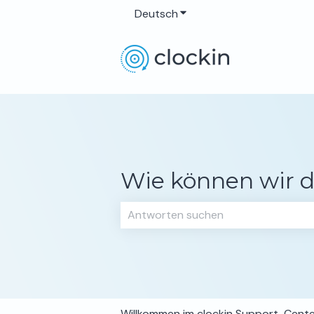
Deutsch
Untermenü für Übersetzun
Wie können wir d
Es gibt keine Vorschläge, da das Su
Willkommen im clockin Support-Cent