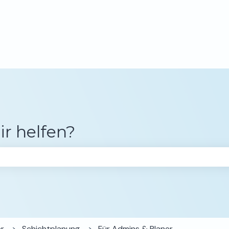
gen anzeigen
ir helfen?
chfeld leer ist.
er
Schichtplanung
Für Admins & Planer