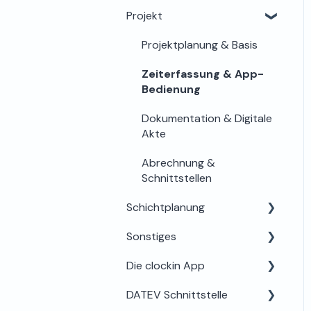
Stundenkonto
Projekt
Funktionen einstellen
Offboarding &
Mobilgeräte & Terminals
Projektplanung & Basis
Archivierung
Schnittstellen
Zeiterfassung & App-
Bedienung
Unternehmensdaten &
Abo
Dokumentation & Digitale
Akte
Abrechnung &
Schnittstellen
Schichtplanung
Sonstiges
Für Admins & Planer
Die clockin App
Für Mitarbeiter
Unternehmen & Vertrag
DATEV Schnittstelle
Zusatzfunktionen &
Login & Zugang
Technik