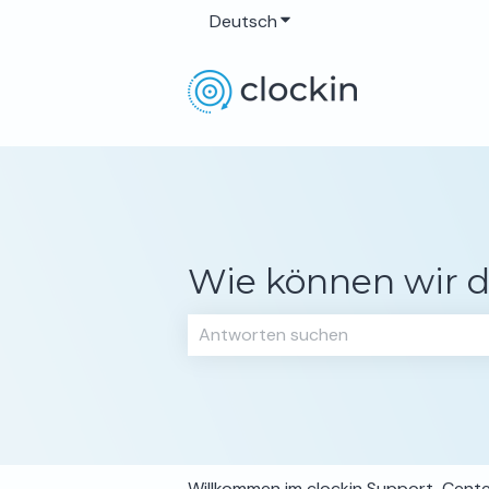
Deutsch
Untermenü für Übersetzun
Wie können wir d
Es gibt keine Vorschläge, da das Su
Willkommen im clockin Support-Cent