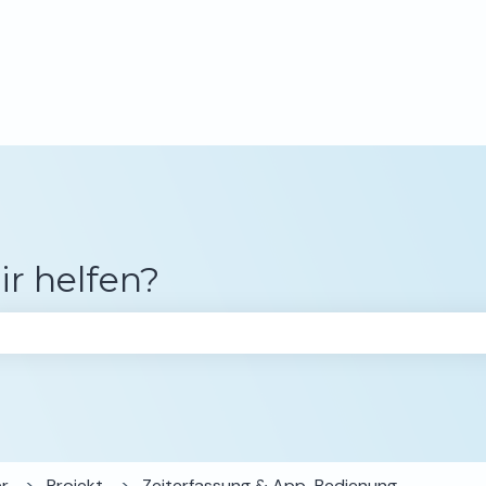
gen anzeigen
ir helfen?
chfeld leer ist.
er
Projekt
Zeiterfassung & App-Bedienung