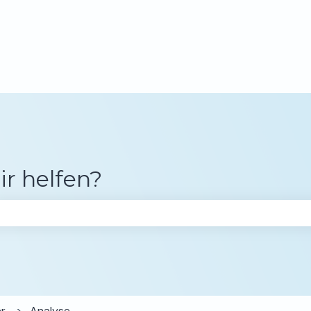
gen anzeigen
ir helfen?
chfeld leer ist.
er
Analyse