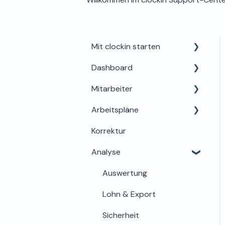
Mit clockin starten
Dashboard
Einrichtung für Admins
Mitarbeiter
Alles rund um Testphase,
Dein Profil
Buchung & Lizenzen
Arbeitspläne
Mein Bereich
Support & Hilfe
Korrektur
Abwesenheiten
Grundlagen & Einrichtung
Analyse
Berechtigungen &
Arbeitszeitregeln &
Einstellungen
Details
Auswertung
Onboarding &
Zuweisung & Bearbeitung
Lohn & Export
Stammdaten
Sicherheit
Zeiterfassung &