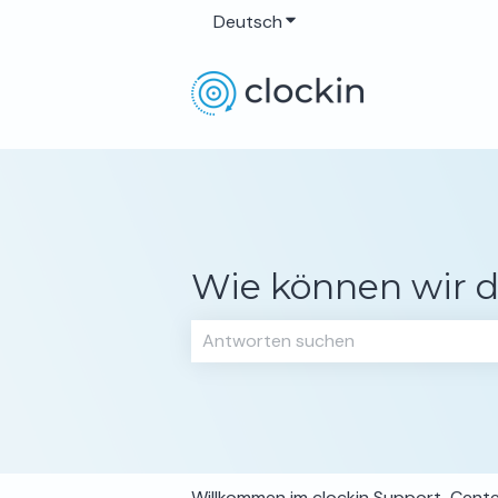
Deutsch
Untermenü für Übersetzun
Wie können wir d
Es gibt keine Vorschläge, da das Su
Willkommen im clockin Support-Cent