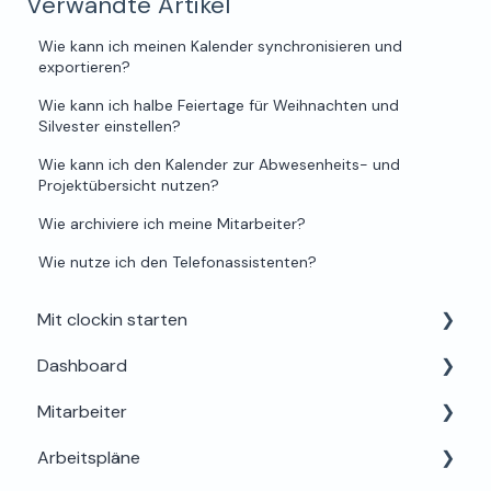
Verwandte Artikel
Wie kann ich meinen Kalender synchronisieren und
exportieren?
Wie kann ich halbe Feiertage für Weihnachten und
Silvester einstellen?
Wie kann ich den Kalender zur Abwesenheits- und
Projektübersicht nutzen?
Wie archiviere ich meine Mitarbeiter?
Wie nutze ich den Telefonassistenten?
Mit clockin starten
Dashboard
Einrichtung für Admins
Mitarbeiter
Alles rund um Testphase, Buchung & Lizenzen
Dein Profil
Arbeitspläne
Support & Hilfe
Mein Bereich