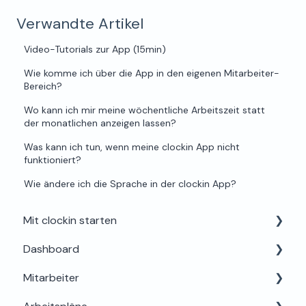
Verwandte Artikel
Video-Tutorials zur App (15min)
Wie komme ich über die App in den eigenen Mitarbeiter-
Bereich?
Wo kann ich mir meine wöchentliche Arbeitszeit statt
der monatlichen anzeigen lassen?
Was kann ich tun, wenn meine clockin App nicht
funktioniert?
Wie ändere ich die Sprache in der clockin App?
Mit clockin starten
Dashboard
Einrichtung für Admins
Mitarbeiter
Alles rund um Testphase, Buchung & Lizenzen
Dein Profil