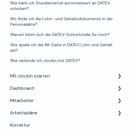
Wie kann ich Stundenzettel automatisiert an DATEV
schicken?
Wo finde ich die Lohn- und Gehaltsdokumente in der
Personalakte?
Warum lohnt sich die DATEV-Schnittstelle für mich?
Wie spiele ich die INI-Datei in DATEV Lohn und Gehalt
ein?
Wie verbinde ich clockin mit DATEV?
Mit clockin starten
Dashboard
Einrichtung für Admins
Mitarbeiter
Alles rund um Testphase, Buchung & Lizenzen
Dein Profil
Arbeitspläne
Support & Hilfe
Mein Bereich
Korrektur
Abwesenheiten
Grundlagen & Einrichtung