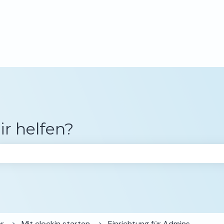
gen anzeigen
ir helfen?
chfeld leer ist.
er
Mit clockin starten
Einrichtung für Admins