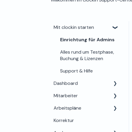
Mit clockin starten
Einrichtung für Admins
Alles rund um Testphase,
Buchung & Lizenzen
Support & Hilfe
Dashboard
Mitarbeiter
Dein Profil
Arbeitspläne
Mein Bereich
Korrektur
Abwesenheiten
Grundlagen & Einrichtung