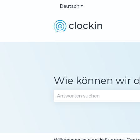
Deutsch
Untermenü für Übersetzun
Wie können wir d
Es gibt keine Vorschläge, da das Su
Willkommen im clockin Support-Cent