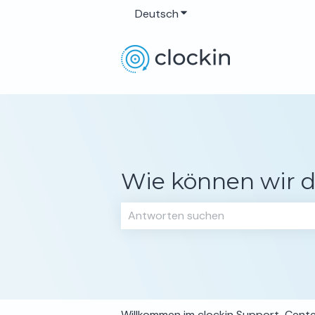
Deutsch
Untermenü für Übersetzun
Wie können wir d
Es gibt keine Vorschläge, da das Su
Willkommen im clockin Support-Cent