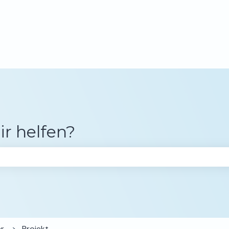
gen anzeigen
ir helfen?
chfeld leer ist.
er
Projekt