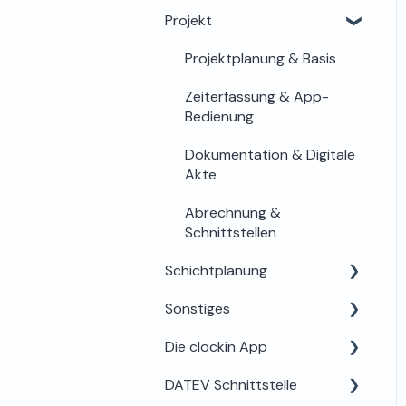
Stundenkonto
Projekt
Funktionen einstellen
Offboarding &
Mobilgeräte & Terminals
Projektplanung & Basis
Archivierung
Schnittstellen
Zeiterfassung & App-
Bedienung
Unternehmensdaten &
Abo
Dokumentation & Digitale
Akte
Abrechnung &
Schnittstellen
Schichtplanung
Sonstiges
Für Admins & Planer
Die clockin App
Für Mitarbeiter
Unternehmen & Vertrag
DATEV Schnittstelle
Zusatzfunktionen &
Login & Zugang
Technik