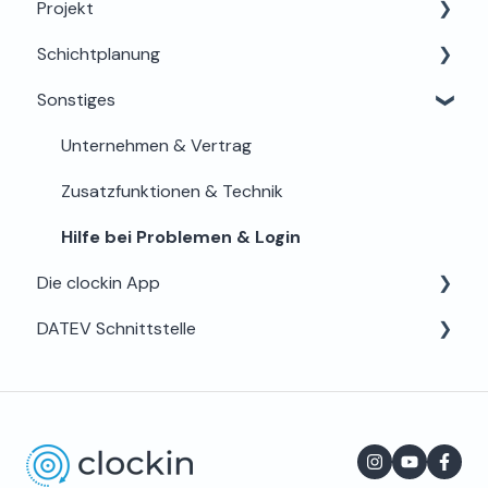
Projekt
Funktionen einstellen
Schichtplanung
Mobilgeräte & Terminals
Projektplanung & Basis
Sonstiges
Schnittstellen
Zeiterfassung & App-Bedienung
Für Admins & Planer
Unternehmensdaten & Abo
Dokumentation & Digitale Akte
Für Mitarbeiter
Unternehmen & Vertrag
Abrechnung & Schnittstellen
Zusatzfunktionen & Technik
Hilfe bei Problemen & Login
Die clockin App
DATEV Schnittstelle
Login & Zugang
Hilfe & App-Info
Für Lohnbüros und Steuerberater
Einstellungen
Häufig gestellte Fragen