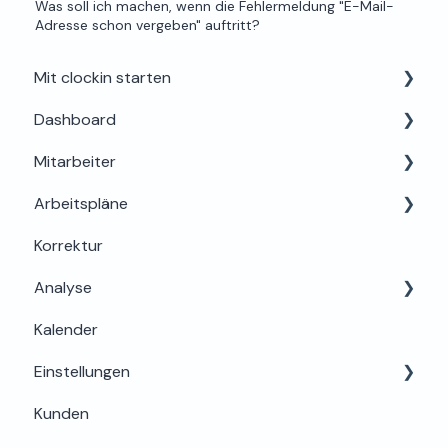
Was soll ich machen, wenn die Fehlermeldung "E-Mail-
Adresse schon vergeben" auftritt?
Mit clockin starten
Dashboard
Einrichtung für Admins
Mitarbeiter
Alles rund um Testphase, Buchung & Lizenzen
Dein Profil
Arbeitspläne
Support & Hilfe
Mein Bereich
Korrektur
Abwesenheiten
Grundlagen & Einrichtung
Analyse
Berechtigungen & Einstellungen
Arbeitszeitregeln & Details
Kalender
Onboarding & Stammdaten
Zuweisung & Bearbeitung
Auswertung
Einstellungen
Zeiterfassung & Stundenkonto
Lohn & Export
Kunden
Offboarding & Archivierung
Sicherheit
Basis & Berechtigungen