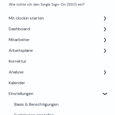
Wie richte ich den Single Sign-On (SSO) ein?
Mit clockin starten
Dashboard
Einrichtung für Admins
Mitarbeiter
Alles rund um Testphase, Buchung & Lizenzen
Dein Profil
Arbeitspläne
Support & Hilfe
Mein Bereich
Korrektur
Abwesenheiten
Grundlagen & Einrichtung
Analyse
Berechtigungen & Einstellungen
Arbeitszeitregeln & Details
Kalender
Onboarding & Stammdaten
Zuweisung & Bearbeitung
Auswertung
Einstellungen
Zeiterfassung & Stundenkonto
Lohn & Export
Offboarding & Archivierung
Sicherheit
Basis & Berechtigungen