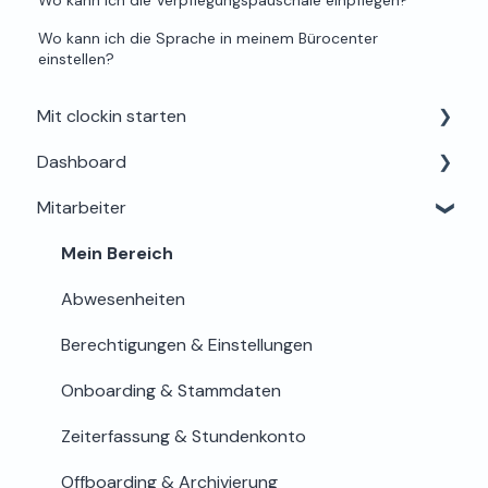
Wo kann ich die Sprache in meinem Bürocenter
einstellen?
Mit clockin starten
Dashboard
Einrichtung für Admins
Mitarbeiter
Alles rund um Testphase, Buchung & Lizenzen
Dein Profil
Support & Hilfe
Mein Bereich
Abwesenheiten
Berechtigungen & Einstellungen
Onboarding & Stammdaten
Zeiterfassung & Stundenkonto
Offboarding & Archivierung