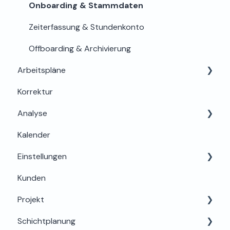
Onboarding & Stammdaten
Zeiterfassung & Stundenkonto
Offboarding & Archivierung
Arbeitspläne
Korrektur
Grundlagen & Einrichtung
Analyse
Arbeitszeitregeln & Details
Kalender
Zuweisung & Bearbeitung
Auswertung
Einstellungen
Lohn & Export
Kunden
Sicherheit
Basis & Berechtigungen
Projekt
Funktionen einstellen
Schichtplanung
Mobilgeräte & Terminals
Projektplanung & Basis