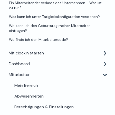
Ein Mitarbeitender verlässt das Unternehmen - Was ist
zu tun?
Was kann ich unter Tätigkeitskonfiguration verstehen?
Wo kann ich den Geburtstag meiner Mitarbeiter
eintragen?
Wo finde ich den Mitarbeitercode?
Mit clockin starten
Dashboard
Einrichtung für Admins
Mitarbeiter
Alles rund um Testphase, Buchung & Lizenzen
Dein Profil
Support & Hilfe
Mein Bereich
Abwesenheiten
Berechtigungen & Einstellungen